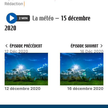
Rédaction
La météo
—
15 décembre
2 MIN
P
2020
l
a
y
ÉPISODE PRÉCÉDENT
ÉPISODE SUIVANT
12 Déc 2020
16 Déc 2020
12 décembre 2020
16 décembre 2020