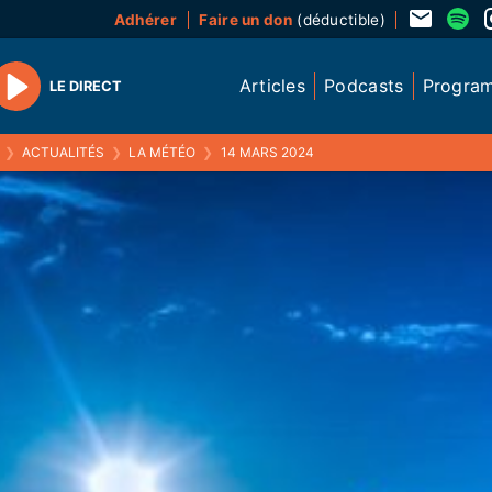
Adhérer
Faire un don
(déductible)
Articles
Podcasts
Progra
LE DIRECT
Play
❯
ACTUALITÉS
❯
LA MÉTÉO
❯
14 MARS 2024