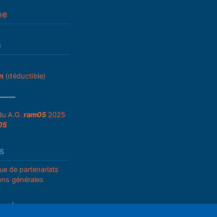
pe
n
n
(déductible)
_____
du A.G.
ram05
2025
05
s
que de partenariats
ons générales
égales