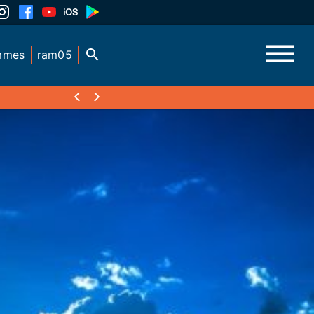
mmes
ram05