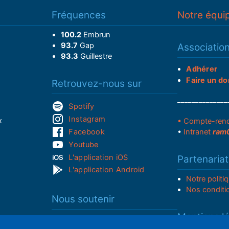
Fréquences
Notre équi
100.2
Embrun
93.7
Gap
Associatio
93.3
Guillestre
Adhérer
Faire un do
Retrouvez-nous sur
______________
Spotify
Instagram
x
• Compte-ren
Facebook
•
Intranet
ram
Youtube
L'application iOS
Partenariat
L'application Android
Notre politi
Nos conditi
Nous soutenir
Mentions l
Adhérer à notre radio associative