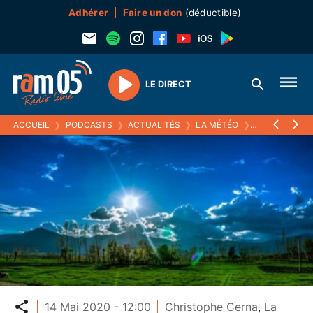
Adhérer
Faire un don
(déductible)
LE DIRECT
Play
ACCUEIL
❯
PODCASTS
❯
ACTUALITÉS
❯
LA MÉTÉO
❯
14 MAI 2020
Partager
14 Mai 2020 - 12:00
Christophe Cerna
,
La