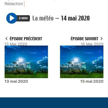
Rédaction
La météo
—
14 mai 2020
2 MIN
P
l
a
ÉPISODE PRÉCÉDENT
ÉPISODE SUIVANT
y
13 Mai 2020
15 Mai 2020
13 mai 2020
15 mai 2020