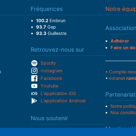
Fréquences
Notre équi
100.2
Embrun
93.7
Gap
Associatio
93.3
Guillestre
Adhérer
Faire un do
Retrouvez-nous sur
______________
Spotify
Instagram
x
• Compte-ren
Facebook
•
Intranet
ram
Youtube
L'application iOS
Partenariat
L'application Android
Notre politi
Nos conditi
Nous soutenir
Mentions l
Adhérer à notre radio associative