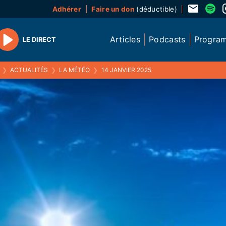
Adhérer
Faire un don
(déductible)
Articles
Podcasts
Progra
LE DIRECT
Play
❯
ACTUALITÉS
❯
LA MÉTÉO
❯
14 JANVIER 2025