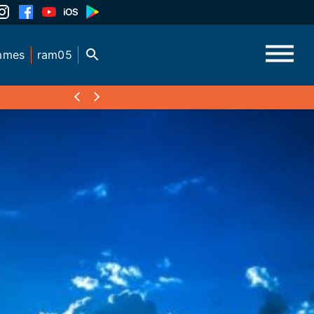
mmes
ram05