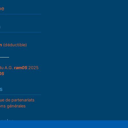
pe
n
n
(déductible)
_____
du A.G.
ram05
2025
05
s
que de partenariats
ons générales
égales