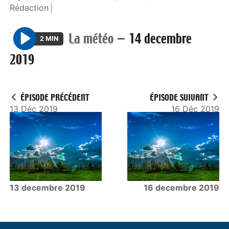
Rédaction
La météo
—
14 decembre
2 MIN
P
2019
l
a
y
ÉPISODE PRÉCÉDENT
ÉPISODE SUIVANT
13 Déc 2019
16 Déc 2019
13 decembre 2019
16 decembre 2019