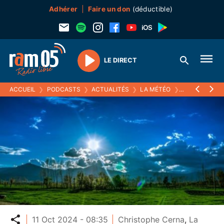
Adhérer
Faire un don
(déductible)
LE DIRECT
Play
ACCUEIL
❯
PODCASTS
❯
ACTUALITÉS
❯
LA MÉTÉO
❯
11 OCTOBRE 
Partager
11 Oct 2024 - 08:35
Christophe Cerna
,
La