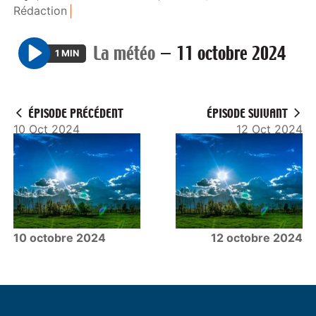
Rédaction
La météo
—
11 octobre 2024
1 MIN
P
l
a
ÉPISODE PRÉCÉDENT
ÉPISODE SUIVANT
y
10 Oct 2024
12 Oct 2024
10 octobre 2024
12 octobre 2024