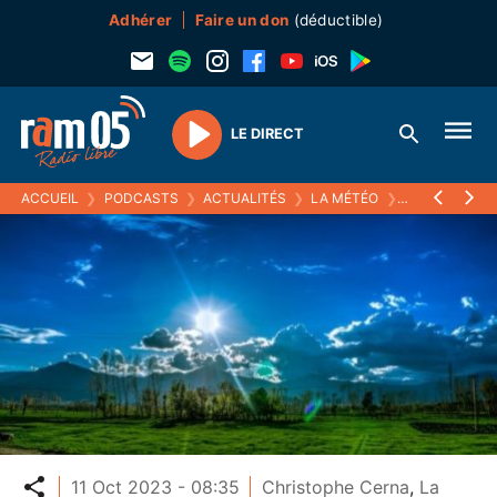
Adhérer
Faire un don
(déductible)
LE DIRECT
Play
ACCUEIL
❯
PODCASTS
❯
ACTUALITÉS
❯
LA MÉTÉO
❯
11 OCTOBRE 
Partager
11 Oct 2023 - 08:35
Christophe Cerna
,
La