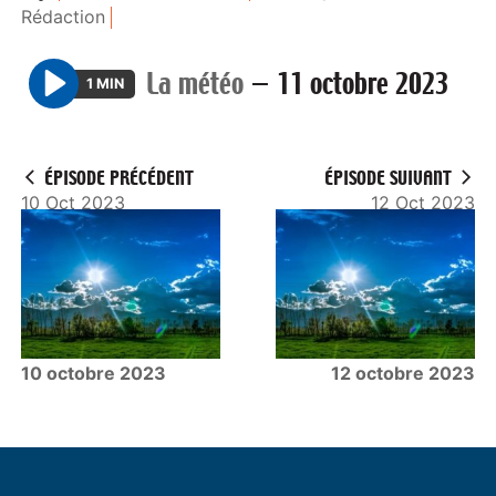
Rédaction
La météo
—
11 octobre 2023
1 MIN
P
l
a
ÉPISODE PRÉCÉDENT
ÉPISODE SUIVANT
y
10 Oct 2023
12 Oct 2023
10 octobre 2023
12 octobre 2023