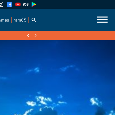
mmes
ram05