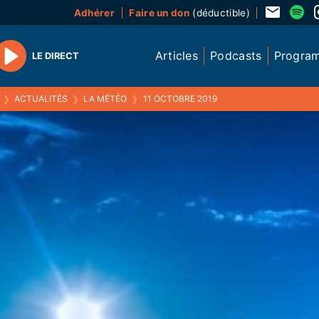
Adhérer
Faire un don
(déductible)
Articles
Podcasts
Progra
LE DIRECT
Play
❯
ACTUALITÉS
❯
LA MÉTÉO
❯
11 OCTOBRE 2019