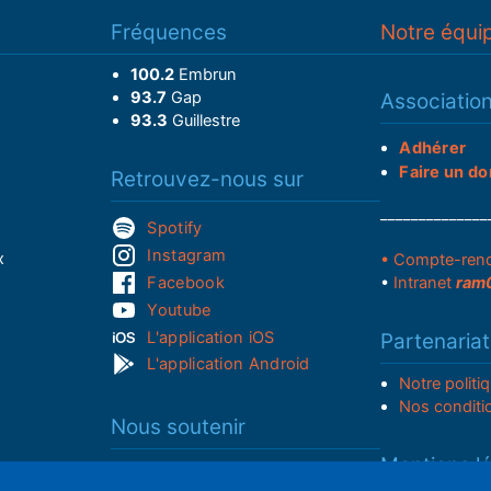
Fréquences
Notre équi
100.2
Embrun
93.7
Gap
Associatio
93.3
Guillestre
Adhérer
Faire un do
Retrouvez-nous sur
______________
Spotify
Instagram
x
• Compte-ren
Facebook
•
Intranet
ram
Youtube
L'application iOS
Partenariat
L'application Android
Notre politi
Nos conditi
Nous soutenir
Mentions l
Adhérer à notre radio associative