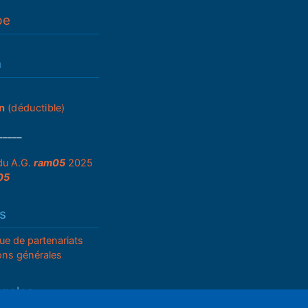
pe
n
n
(déductible)
_____
du A.G.
ram05
2025
05
s
que de partenariats
ons générales
égales