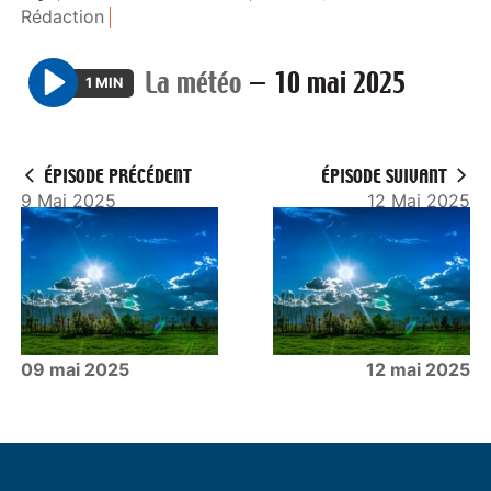
Rédaction
La météo
—
10 mai 2025
1 MIN
P
l
a
ÉPISODE PRÉCÉDENT
ÉPISODE SUIVANT
y
9 Mai 2025
12 Mai 2025
09 mai 2025
12 mai 2025