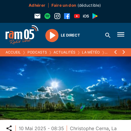
Adhérer
Faire un don
(déductible)
LE DIRECT
Play
ACCUEIL
❯
PODCASTS
❯
ACTUALITÉS
❯
LA MÉTÉO
❯
10 MAI 2025
Partager
10 Mai 2025 - 08:35
Christophe Cerna
,
La