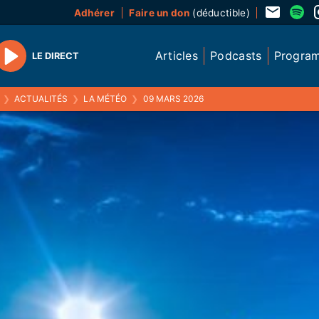
Adhérer
Faire un don
(déductible)
Articles
Podcasts
Progra
LE DIRECT
Play
❯
ACTUALITÉS
❯
LA MÉTÉO
❯
09 MARS 2026