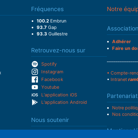
Fréquences
Notre équi
100.2
Embrun
93.7
Gap
Associatio
93.3
Guillestre
Adhérer
Faire un do
Retrouvez-nous sur
______________
Spotify
Instagram
x
• Compte-ren
Facebook
•
Intranet
ram
Youtube
L'application iOS
Partenariat
L'application Android
Notre politi
Nos conditi
Nous soutenir
Mentions l
Adhérer à notre radio associative