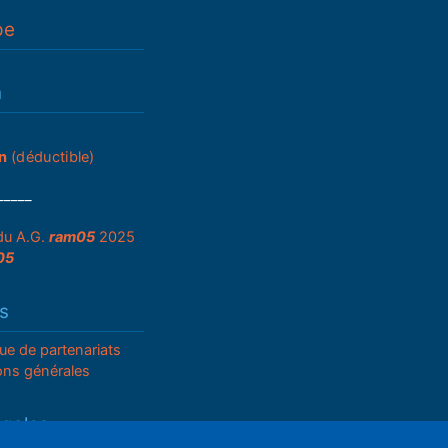
pe
n
n
(déductible)
_____
du A.G.
ram05
2025
05
s
que de partenariats
ons générales
égales