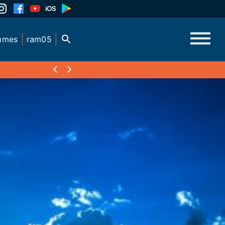
mmes
ram05