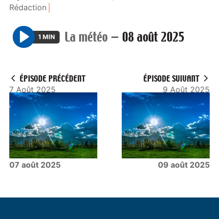
Rédaction
La météo
—
08 août 2025
1 MIN
P
l
a
ÉPISODE PRÉCÉDENT
ÉPISODE SUIVANT
y
7 Août 2025
9 Août 2025
07 août 2025
09 août 2025