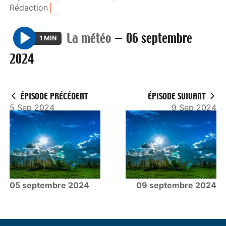
Rédaction
La météo
—
06 septembre
1 MIN
P
2024
l
a
y
ÉPISODE PRÉCÉDENT
ÉPISODE SUIVANT
5 Sep 2024
9 Sep 2024
05 septembre 2024
09 septembre 2024