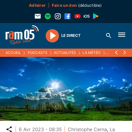
Adhérer
Faire un don
(déductible)
LE DIRECT
Play
ACCUEIL
❯
PODCASTS
❯
ACTUALITÉS
❯
LA MÉTÉO
❯
06 AVRIL 2023
Partager
6 Avr 2023 - 08:35
Christophe Cerna
,
La