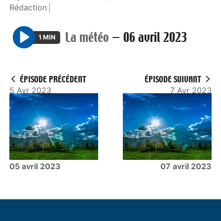
Rédaction
La météo
—
06 avril 2023
1 MIN
P
l
a
ÉPISODE PRÉCÉDENT
ÉPISODE SUIVANT
y
5 Avr 2023
7 Avr 2023
05 avril 2023
07 avril 2023