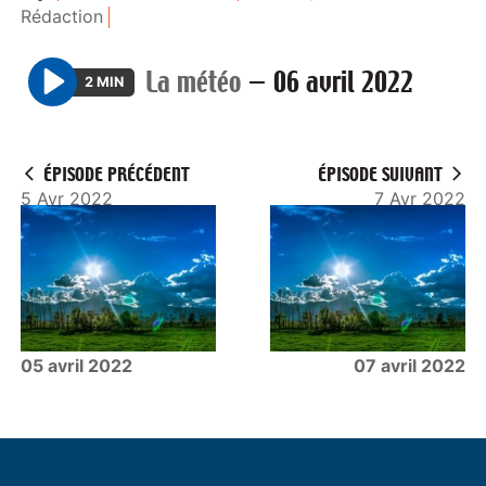
Rédaction
La météo
—
06 avril 2022
2 MIN
P
l
a
ÉPISODE PRÉCÉDENT
ÉPISODE SUIVANT
y
5 Avr 2022
7 Avr 2022
05 avril 2022
07 avril 2022