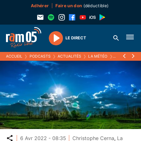
Adhérer
Faire un don
(déductible)
LE DIRECT
Play
ACCUEIL
❯
PODCASTS
❯
ACTUALITÉS
❯
LA MÉTÉO
❯
06 AVRIL 2022
Partager
6 Avr 2022 - 08:35
Christophe Cerna
,
La