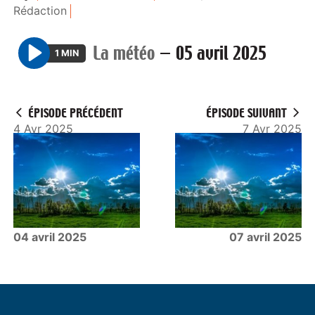
Rédaction
La météo
—
05 avril 2025
1 MIN
P
l
a
ÉPISODE PRÉCÉDENT
ÉPISODE SUIVANT
y
4 Avr 2025
7 Avr 2025
04 avril 2025
07 avril 2025