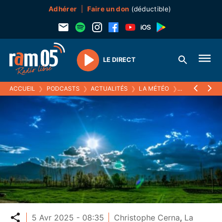
Adhérer
Faire un don
(déductible)
LE DIRECT
Play
ACCUEIL
❯
PODCASTS
❯
ACTUALITÉS
❯
LA MÉTÉO
❯
05 AVRIL 2025
Partager
5 Avr 2025 - 08:35
Christophe Cerna
,
La