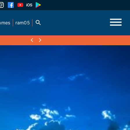
mmes
ram05