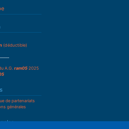
pe
n
n
(déductible)
_____
du A.G.
ram05
2025
05
s
que de partenariats
ons générales
égales