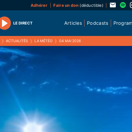
Adhérer
Faire un don
(déductible)
Articles
Podcasts
Progra
LE DIRECT
Play
❯
ACTUALITÉS
❯
LA MÉTÉO
❯
04 MAI 2026