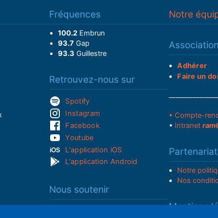
Fréquences
Notre équi
100.2
Embrun
93.7
Gap
Associatio
93.3
Guillestre
Adhérer
Faire un do
Retrouvez-nous sur
______________
Spotify
Instagram
x
• Compte-ren
Facebook
•
Intranet
ram
Youtube
L'application iOS
Partenariat
L'application Android
Notre politi
Nos conditi
Nous soutenir
Mentions l
Adhérer à notre radio associative