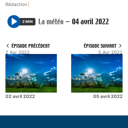
Rédaction
La météo
—
04 avril 2022
2 MIN
P
l
a
ÉPISODE PRÉCÉDENT
ÉPISODE SUIVANT
y
2 Avr 2022
5 Avr 2022
02 avril 2022
05 avril 2022