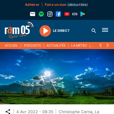
Adhérer
Faire un don
(déductible)
LE DIRECT
Play
ACCUEIL
❯
PODCASTS
❯
ACTUALITÉS
❯
LA MÉTÉO
❯
04 AVRIL 2022
Partager
4 Avr 2022 - 08:35
Christophe Cerna
,
La