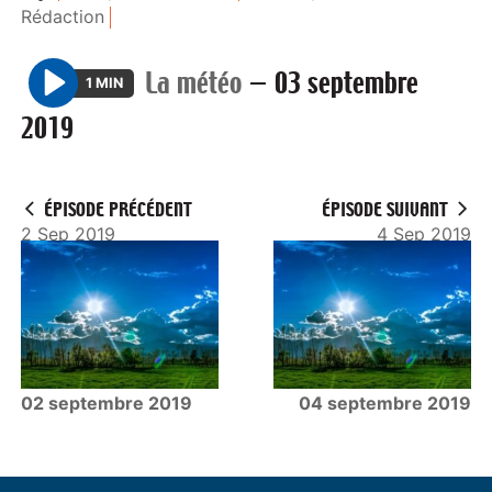
Rédaction
La météo
—
03 septembre
1 MIN
P
2019
l
a
y
ÉPISODE PRÉCÉDENT
ÉPISODE SUIVANT
2 Sep 2019
4 Sep 2019
02 septembre 2019
04 septembre 2019