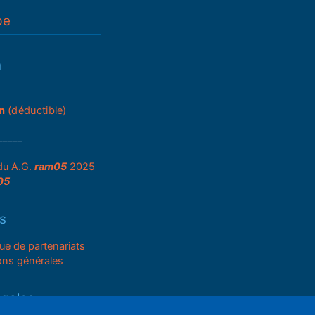
pe
n
n
(déductible)
_____
du A.G.
ram05
2025
05
s
que de partenariats
ons générales
égales