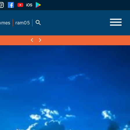
mmes
ram05