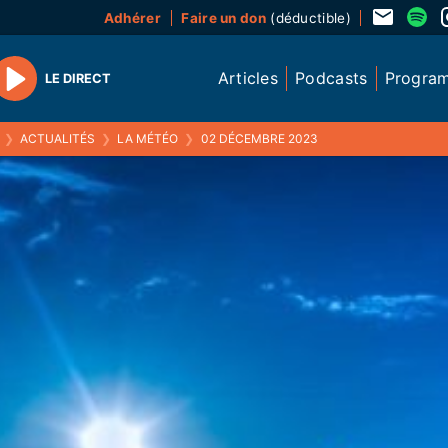
Adhérer
Faire un don
(déductible)
Articles
Podcasts
Progra
LE DIRECT
Play
❯
ACTUALITÉS
❯
LA MÉTÉO
❯
02 DÉCEMBRE 2023