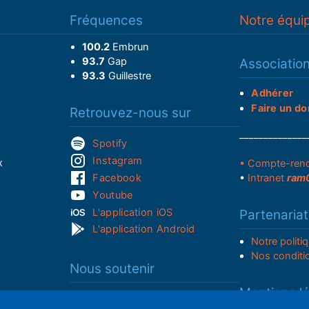
Fréquences
Notre équi
100.2
Embrun
93.7
Gap
Associatio
93.3
Guillestre
Adhérer
Faire un do
Retrouvez-nous sur
______________
Spotify
Instagram
x
• Compte-ren
Facebook
•
Intranet
ram
Youtube
L'application iOS
Partenariat
L'application Android
Notre politi
Nos conditi
Nous soutenir
Mentions l
Adhérer à notre radio associative