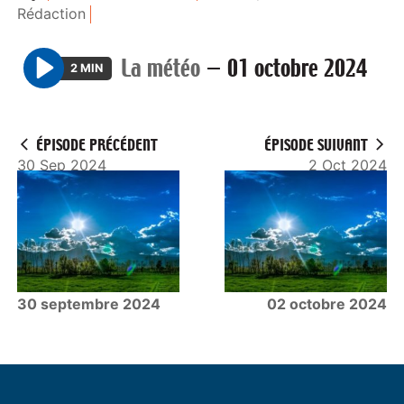
Rédaction
La météo
—
01 octobre 2024
2 MIN
P
l
a
ÉPISODE PRÉCÉDENT
ÉPISODE SUIVANT
y
30 Sep 2024
2 Oct 2024
30 septembre 2024
02 octobre 2024