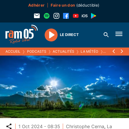
Adhérer
Faire un don
(déductible)
LE DIRECT
Play
ACCUEIL
❯
PODCASTS
❯
ACTUALITÉS
❯
LA MÉTÉO
❯
01 OCTOBRE 
Partager
1 Oct 2024 - 08:35
Christophe Cerna
,
La