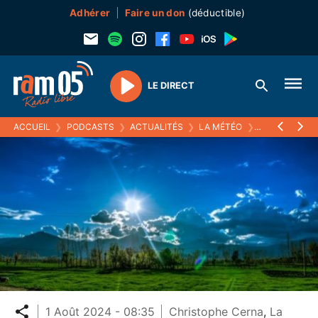
Adhérer
Faire un don
(déductible)
LE DIRECT
Play
ACCUEIL
❯
PODCASTS
❯
ACTUALITÉS
❯
LA MÉTÉO
❯
01 AOÛT 2024
Partager
1 Août 2024 - 08:35
Christophe Cerna
,
La