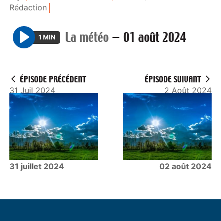
Rédaction
La météo
—
01 août 2024
1 MIN
P
l
a
ÉPISODE PRÉCÉDENT
ÉPISODE SUIVANT
y
31 Juil 2024
2 Août 2024
31 juillet 2024
02 août 2024