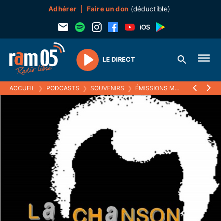
Adhérer
Faire un don
(déductible)
LE DIRECT
Play
ACCUEIL
❯
PODCASTS
❯
SOUVENIRS
❯
ÉMISSIONS MUSICALES (SOUVENIRS)