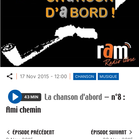
Partager
17 Nov 2015 - 12:00
CHANSON
MUSIQUE
La chanson d'abord
—
n°8 :
43 MIN
P
Ami chemin
l
a
y
ÉPISODE PRÉCÉDENT
ÉPISODE SUIVANT