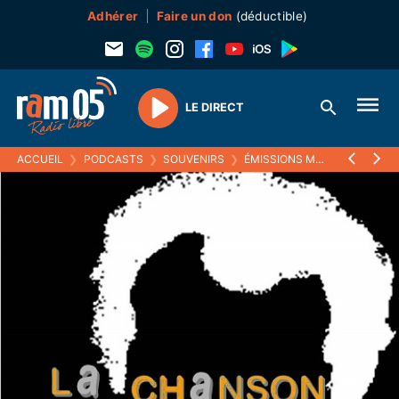
Adhérer
Faire un don
(déductible)
LE DIRECT
Play
ACCUEIL
❯
PODCASTS
❯
SOUVENIRS
❯
ÉMISSIONS MUSICALES (SOUVENIRS)