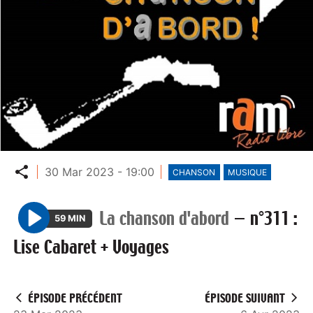
Partager
30 Mar 2023 - 19:00
CHANSON
MUSIQUE
La chanson d'abord
—
n°311 :
59 MIN
P
Lise Cabaret + Voyages
l
a
y
ÉPISODE PRÉCÉDENT
ÉPISODE SUIVANT