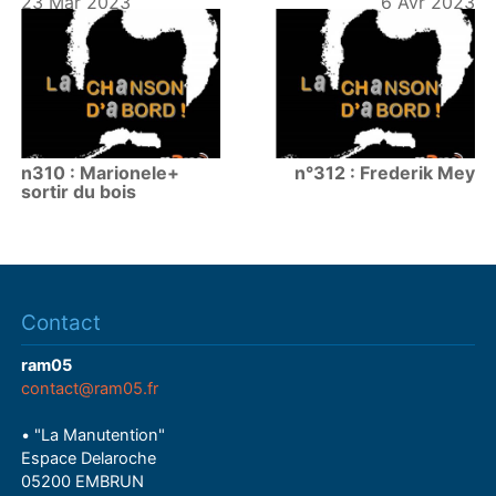
23 Mar 2023
6 Avr 2023
n310 : Marionele+
n°312 : Frederik Mey
sortir du bois
Contact
ram05
contact@ram05.fr
• "La Manutention"
Espace Delaroche
05200 EMBRUN