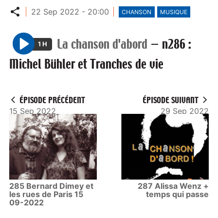
Partager
22 Sep 2022 - 20:00
CHANSON
MUSIQUE
La chanson d'abord
—
n286 :
1 H
P
Michel Bühler et Tranches de vie
l
a
y
ÉPISODE PRÉCÉDENT
ÉPISODE SUIVANT
15 Sep 2022
29 Sep 2022
285 Bernard Dimey et
287 Alissa Wenz +
les rues de Paris 15
temps qui passe
09-2022