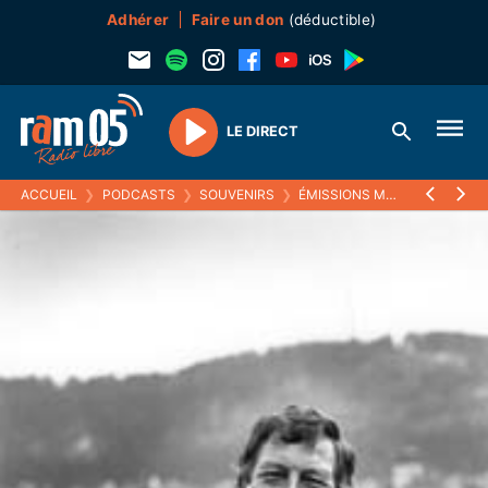
Adhérer
Faire un don
(déductible)
LE DIRECT
Play
ACCUEIL
❯
PODCASTS
❯
SOUVENIRS
❯
ÉMISSIONS MUSICALES (SOUVENIRS)