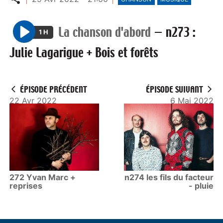
La chanson d'abord
—
n273 :
1 H
P
Julie Lagarigue + Bois et forêts
l
a
y
ÉPISODE PRÉCÉDENT
ÉPISODE SUIVANT
22 Avr 2022
6 Mai 2022
272 Yvan Marc +
n274 les fils du facteur
reprises
- pluie