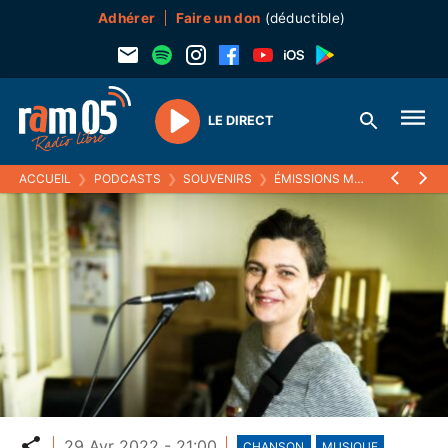
Adhérer
Faire un don
(déductible)
LE DIRECT
Play
ACCUEIL
❯
PODCASTS
❯
SOUVENIRS
❯
ÉMISSIONS MUSICALES (SOUVENIRS)
Partager
29 Avr 2022 - 21:00
CHANSON
MUSIQUE