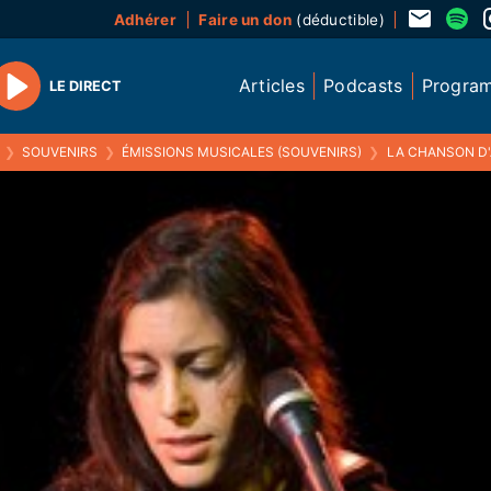
Adhérer
Faire un don
(déductible)
Articles
Podcasts
Progra
LE DIRECT
Play
❯
SOUVENIRS
❯
ÉMISSIONS MUSICALES (SOUVENIRS)
❯
LA CHANSON D