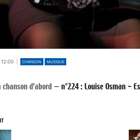
 12:00
CHANSON
MUSIQUE
a chanson d'abord
—
n°224 : Louise Osman - Es
NT