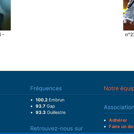
 -
n°2
Fréquences
Notre équi
100.2
Embrun
93.7
Gap
Associatio
93.3
Guillestre
Adhérer
Faire un do
Retrouvez-nous sur