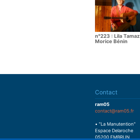
n°223 : Lila Tamazi
Morice Bénin
Contact
ram05
contact@ram05.fr
• "La Manutention"
Espace Delaroche
05200 EMBRUN