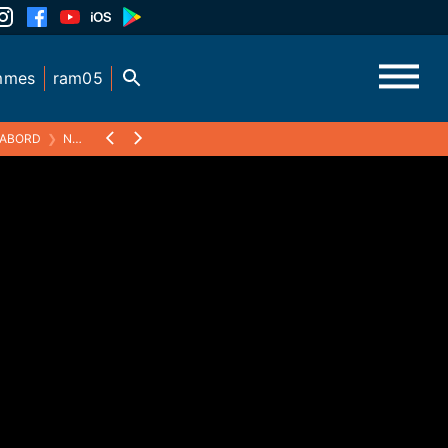
mmes
ram05
'ABORD
❯
N°224 : LOUISE OSMAN - ESPOIR