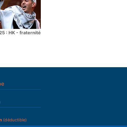
25 : HK - fraternité
pe
n
n
(déductible)