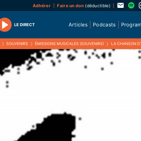
Adhérer
Faire un don
(déductible)
Articles
Podcasts
Progra
LE DIRECT
Play
❯
SOUVENIRS
❯
ÉMISSIONS MUSICALES (SOUVENIRS)
❯
LA CHANSON D