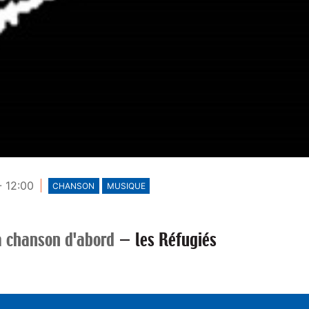
- 12:00
CHANSON
MUSIQUE
a chanson d'abord
—
les Réfugiés