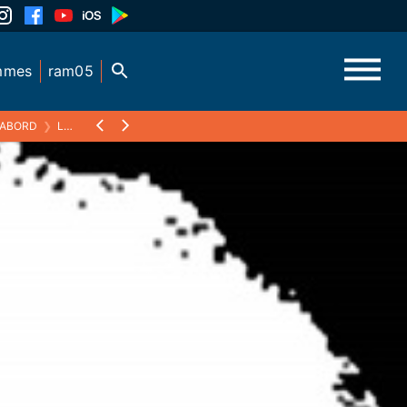
mmes
ram05
'ABORD
❯
LES RÉFUGIÉS