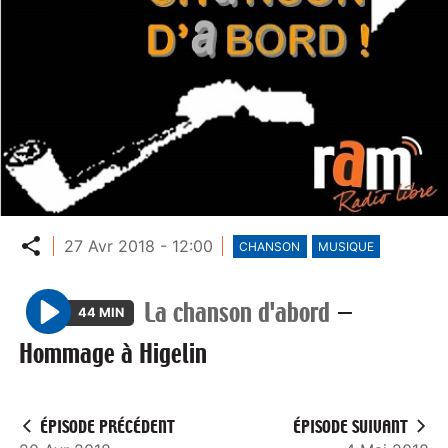
Partager
27 Avr 2018 - 12:00
CHANSON
MUSIQUE
La chanson d'abord
—
44 MIN
P
Hommage à Higelin
l
a
y
ÉPISODE PRÉCÉDENT
ÉPISODE SUIVANT