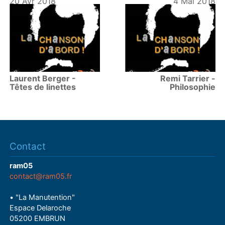
20 Avr 2018
4 Mai 2018
Laurent Berger -
Remi Tarrier -
Têtes de linettes
Philosophie
Contact
ram05
contact@ram05.fr
• "La Manutention"
Espace Delaroche
05200 EMBRUN