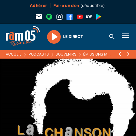
Adhérer
Faire un don
(déductible)
LE DIRECT
Play
ACCUEIL
❯
PODCASTS
❯
SOUVENIRS
❯
ÉMISSIONS MUSICALES (SOUVENIRS)