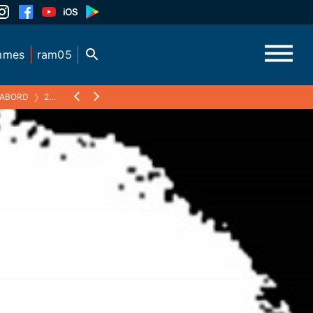
mmes
ram05
'ABORD
❯
27 JANVIER 2017 : LES FEMMES