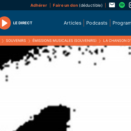
Adhérer
Faire un don
(déductible)
Articles
Podcasts
Progra
LE DIRECT
Play
❯
SOUVENIRS
❯
ÉMISSIONS MUSICALES (SOUVENIRS)
❯
LA CHANSON D