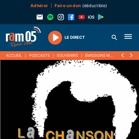
Adhérer
Faire un don
(déductible)
LE DIRECT
Play
ACCUEIL
❯
PODCASTS
❯
SOUVENIRS
❯
ÉMISSIONS MUSICALES (SOUVENIRS)