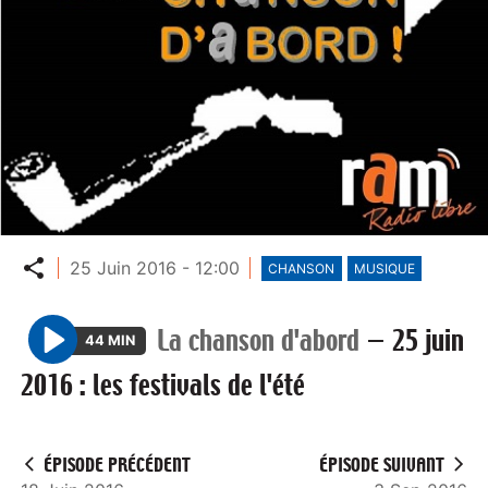
Partager
25 Juin 2016 - 12:00
CHANSON
MUSIQUE
La chanson d'abord
—
25 juin
44 MIN
P
2016 : les festivals de l'été
l
a
y
ÉPISODE PRÉCÉDENT
ÉPISODE SUIVANT