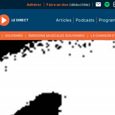
Adhérer
Faire un don
(déductible)
Articles
Podcasts
Progra
LE DIRECT
Play
❯
SOUVENIRS
❯
ÉMISSIONS MUSICALES (SOUVENIRS)
❯
LA CHANSON D