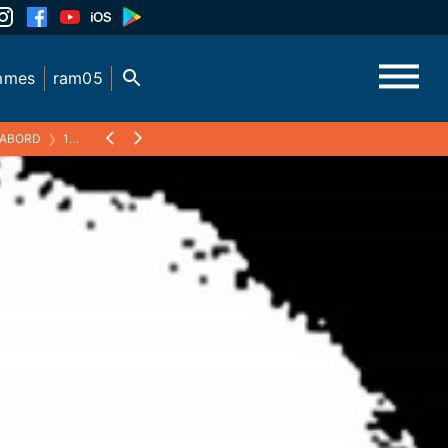
mmes
ram05
'ABORD
❯
14 - 18 1ÈRE PARTIE