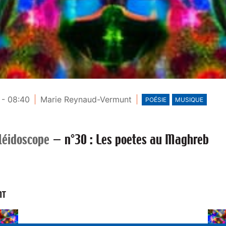
 - 08:40
Marie Reynaud-Vermunt
POÉSIE
MUSIQUE
léidoscope
—
n°30 : Les poetes au Maghreb
NT