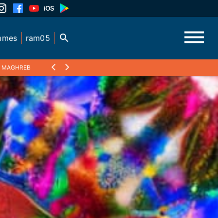
mmes
ram05
AU MAGHREB