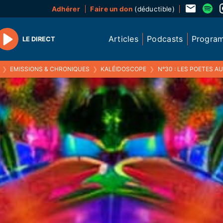
Adhérer
Faire un don
(déductible)
Articles
Podcasts
Progra
LE DIRECT
Play
❯
EMISSIONS & CHRONIQUES
❯
KALÉIDOSCOPE
❯
N°30 : LES POETES 