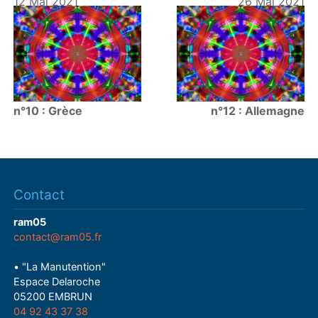
12 Mai 2021
26 Mai 2021
n°10 : Grèce
n°12 : Allemagne
Contact
ram05
contact@ram05.fr
• "La Manutention"
Espace Delaroche
05200 EMBRUN
04 92 43 37 38