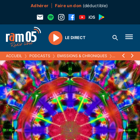
Adhérer
Faire un don
(déductible)
LE DIRECT
Play
ACCUEIL
❯
PODCASTS
❯
EMISSIONS & CHRONIQUES
❯
KALÉIDOSCO