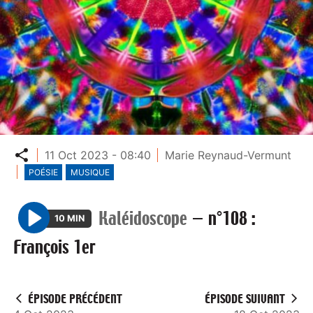
Partager
11 Oct 2023 - 08:40
Marie Reynaud-Vermunt
POÉSIE
MUSIQUE
Kaléidoscope
—
n°108 :
10 MIN
P
François 1er
l
a
y
ÉPISODE PRÉCÉDENT
ÉPISODE SUIVANT