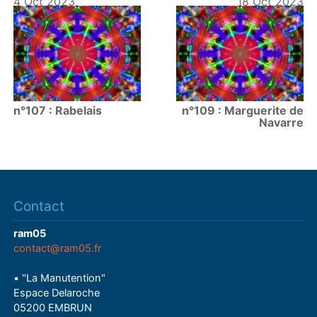
4 Oct 2023
18 Oct 2023
n°107 : Rabelais
n°109 : Marguerite de
Navarre
Contact
ram05
contact@ram05.fr
• "La Manutention"
Espace Delaroche
05200 EMBRUN