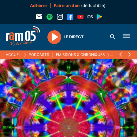
Adhérer
Faire un don
(déductible)
LE DIRECT
Play
ACCUEIL
❯
PODCASTS
❯
EMISSIONS & CHRONIQUES
❯
KALÉIDOSCO