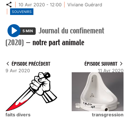
Partager
10 Avr 2020 - 12:00
Viviane Guérard
SOUVENIRS
Journal du confinement
5 MIN
P
(2020)
—
notre part animale
l
a
y
ÉPISODE PRÉCÉDENT
ÉPISODE SUIVANT
9 Avr 2020
11 Avr 2020
faits divers
transgression