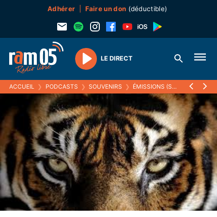
Adhérer
Faire un don
(déductible)
LE DIRECT
Play
ACCUEIL
❯
PODCASTS
❯
SOUVENIRS
❯
ÉMISSIONS (SOUVENIRS)
❯