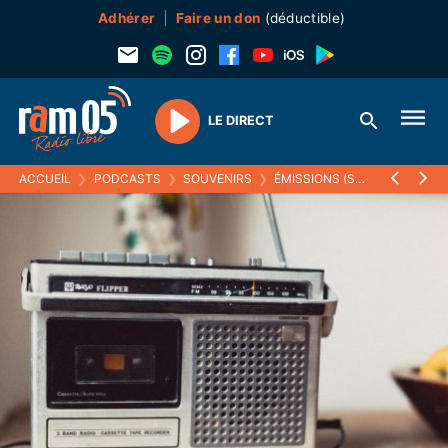
Adhérer
Faire un don
(déductible)
LE DIRECT
Play
ACCUEIL
❯
PODCASTS
❯
SOUVENIRS
❯
ÉMISSIONS (SOUVENIRS)
❯