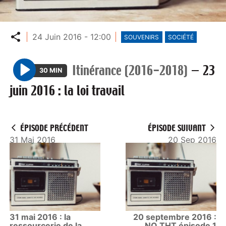
Partager
24 Juin 2016 - 12:00
SOUVENIRS
SOCIÉTÉ
Itinérance (2016-2018)
—
23
30 MIN
P
juin 2016 : la loi travail
l
a
y
ÉPISODE PRÉCÉDENT
ÉPISODE SUIVANT
31 Mai 2016
20 Sep 2016
31 mai 2016 : la
20 septembre 2016 :
ressourcerie de la
NO THT épisode 1