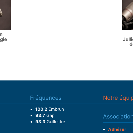
un
gie
Jull
d
Fréquences
Notre équi
100.2
Embrun
93.7
Gap
Associatio
93.3
Guillestre
Adhérer