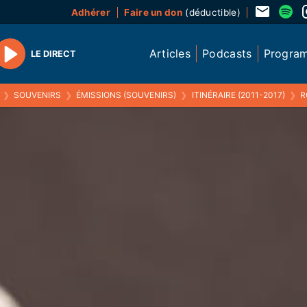
Adhérer
Faire un don
(déductible)
Articles
Podcasts
Progra
LE DIRECT
Play
❯
SOUVENIRS
❯
ÉMISSIONS (SOUVENIRS)
❯
ITINÉRAIRE (2011-2017)
❯
ROB