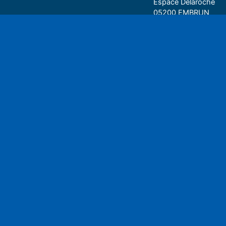
Espace Delaroche
05200 EMBRUN
04 92 43 37 38
Play
• 27 rue Colonel Rou
05000 GAP
06 75 81 05 85
Espace auditeu
Nous écrire