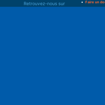
Faire un do
Retrouvez-nous sur
______________
Spotify
Instagram
S
x
• Compte-ren
Facebook
•
Intranet
ram
Youtube
L'application iOS
Partenariat
L'application Android
Notre politi
Nos conditi
Nous soutenir
Mentions l
Adhérer à notre radio associative
rs
RGPD & Droi
Faire un don (déductible)
Conceptio
no2pxl@gma