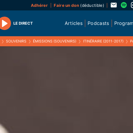
Adhérer
Faire un don
(déductible)
Articles
Podcasts
Progra
LE DIRECT
Play
❯
SOUVENIRS
❯
ÉMISSIONS (SOUVENIRS)
❯
ITINÉRAIRE (2011-2017)
❯
PATRIC