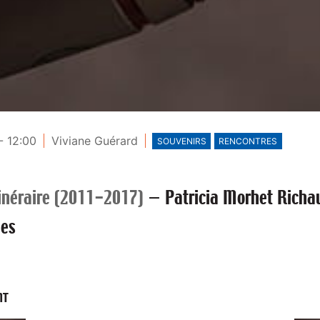
- 12:00
Viviane Guérard
SOUVENIRS
RENCONTRES
tinéraire (2011-2017)
—
Patricia Morhet Richau
pes
NT