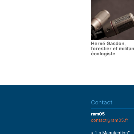
Hervé Gasdon,
forestier et militan
écologiste
Contact
ram05
contact@ram05.fr
• "La Manutention"