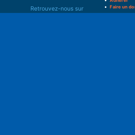
Adhérer
Faire un do
Retrouvez-nous sur
______________
Spotify
Instagram
S
x
• Compte-ren
Facebook
•
Intranet
ram
Youtube
L'application iOS
Partenariat
L'application Android
Notre politi
Nos conditi
Nous soutenir
Mentions l
Adhérer à notre radio associative
rs
RGPD & Droi
Faire un don (déductible)
Conceptio
no2pxl@gma