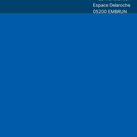
Espace Delaroche
05200 EMBRUN
04 92 43 37 38
Play
• 27 rue Colonel Rou
05000 GAP
06 75 81 05 85
Espace auditeu
Nous écrire