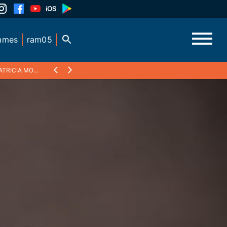
mmes
ram05
IA MORHET RICHAUD, SÉNATRICE DES HAUTES ALPES