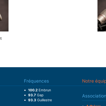
t
Fréquences
Notre équi
100.2
Embrun
93.7
Gap
Associatio
93.3
Guillestre