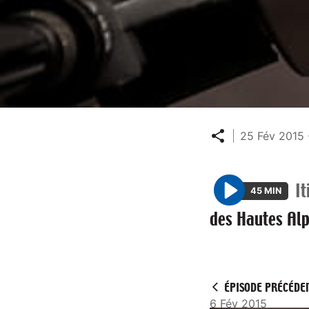
Partager
25 Fév 2015 
I
45 MIN
P
des Hautes Al
l
a
y
ÉPISODE PRÉCÉDE
6 Fév 2015