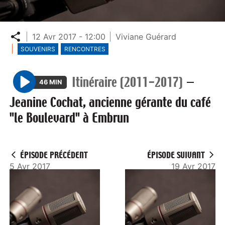
Partager
12 Avr 2017 - 12:00
Viviane Guérard
SOUVENIRS
RENCONTRES
Itinéraire (2011-2017)
—
46 MIN
P
Jeanine Cochat, ancienne gérante du café
l
"le Boulevard" à Embrun
a
y
ÉPISODE PRÉCÉDENT
ÉPISODE SUIVANT
5 Avr 2017
19 Avr 2017