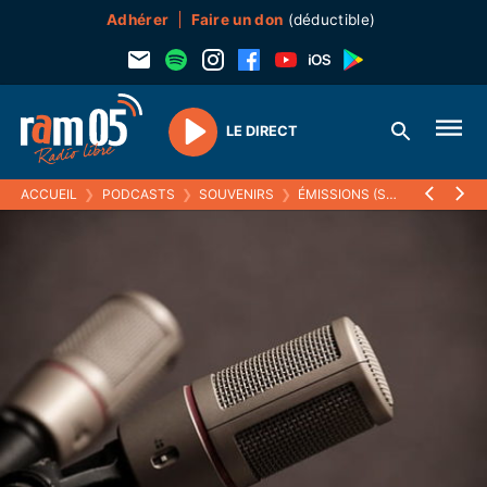
Adhérer
Faire un don
(déductible)
LE DIRECT
Play
ACCUEIL
❯
PODCASTS
❯
SOUVENIRS
❯
ÉMISSIONS (SOUVENIRS)
❯