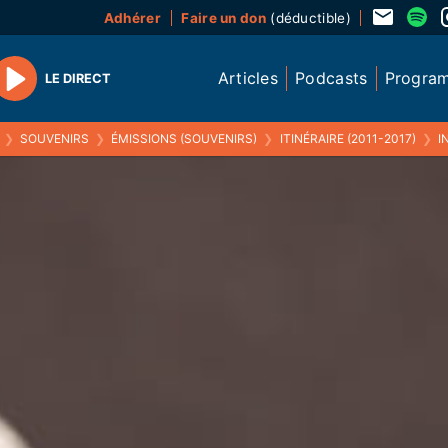
Adhérer
Faire un don
(déductible)
Articles
Podcasts
Progra
LE DIRECT
Play
❯
SOUVENIRS
❯
ÉMISSIONS (SOUVENIRS)
❯
ITINÉRAIRE (2011-2017)
❯
IN