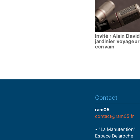
Invité : Alain David
jardinier voyageur
ecrivain
Contact
ram05
contact@ram05.fr
• "La Manutention"
Espace Delaroche