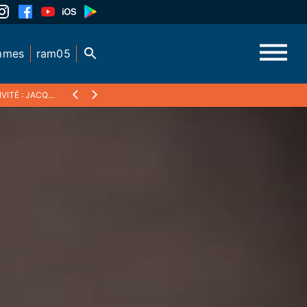
mmes
ram05
VITÉ : JACQUES PARIS