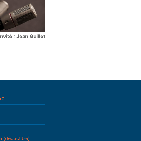
Invité : Jean Guillet
pe
n
n
(déductible)