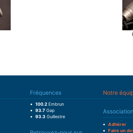
Fréquences
Notre équi
100.2
Embrun
93.7
Gap
Associatio
93.3
Guillestre
Adhérer
Faire un do
Retrouvez-nous sur