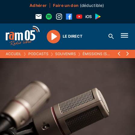
Adhérer
Faire un don
(déductible)
LE DIRECT
Play
ACCUEIL
❯
PODCASTS
❯
SOUVENIRS
❯
ÉMISSIONS (SOUVENIRS)
❯