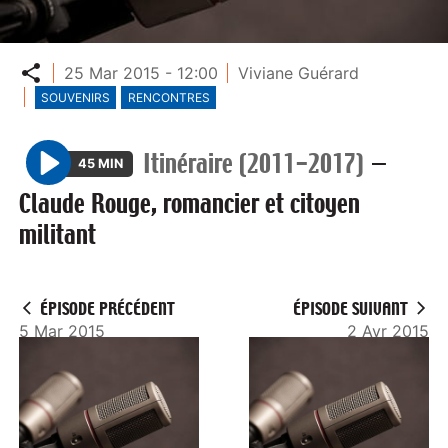
Partager
25 Mar 2015 - 12:00
Viviane Guérard
SOUVENIRS
RENCONTRES
Itinéraire (2011-2017)
—
45 MIN
P
Claude Rouge, romancier et citoyen
l
militant
a
y
ÉPISODE PRÉCÉDENT
ÉPISODE SUIVANT
5 Mar 2015
2 Avr 2015