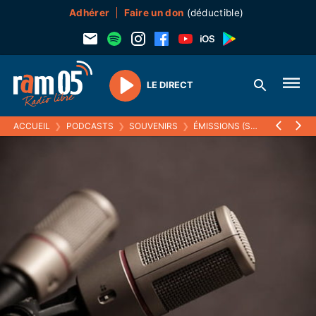
Adhérer
Faire un don
(déductible)
LE DIRECT
Play
ACCUEIL
❯
PODCASTS
❯
SOUVENIRS
❯
ÉMISSIONS (SOUVENIRS)
❯