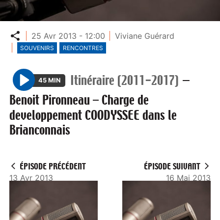
Partager
25 Avr 2013 - 12:00
Viviane Guérard
SOUVENIRS
RENCONTRES
Itinéraire (2011-2017)
—
45 MIN
P
Benoit Pironneau – Charge de
l
developpement COODYSSEE dans le
a
Brianconnais
y
ÉPISODE PRÉCÉDENT
ÉPISODE SUIVANT
13 Avr 2013
16 Mai 2013