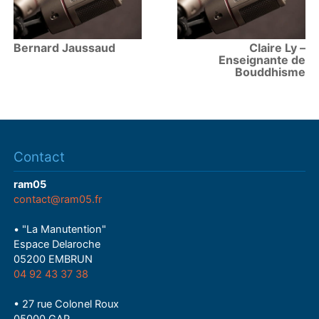
Bernard Jaussaud
Claire Ly –
Enseignante de
Bouddhisme
Contact
ram05
contact@ram05.fr
• "La Manutention"
Espace Delaroche
05200 EMBRUN
04 92 43 37 38
• 27 rue Colonel Roux
05000 GAP