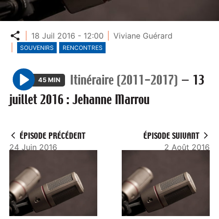
Partager
18 Juil 2016 - 12:00
Viviane Guérard
SOUVENIRS
RENCONTRES
Itinéraire (2011-2017)
—
13
45 MIN
P
juillet 2016 : Jehanne Marrou
l
a
y
ÉPISODE PRÉCÉDENT
ÉPISODE SUIVANT
24 Juin 2016
2 Août 2016