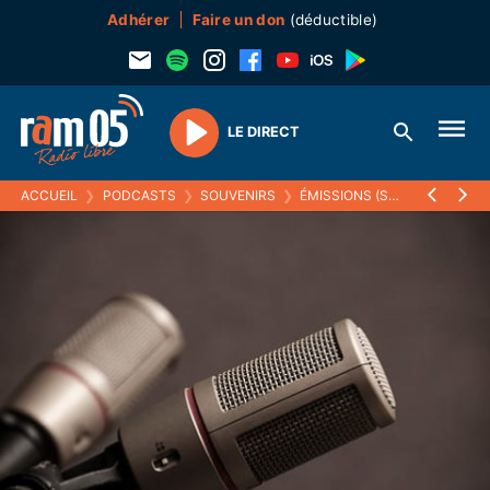
Adhérer
Faire un don
(déductible)
LE DIRECT
Play
ACCUEIL
❯
PODCASTS
❯
SOUVENIRS
❯
ÉMISSIONS (SOUVENIRS)
❯