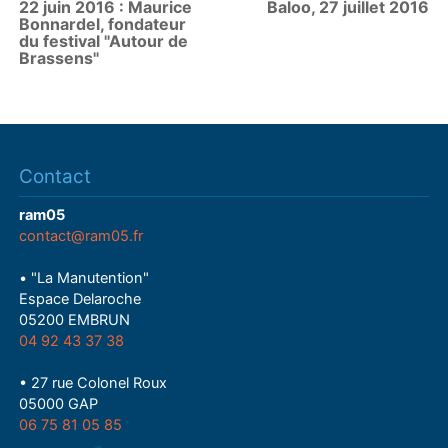
22 juin 2016 : Maurice
Baloo, 27 juillet 2016
Bonnardel, fondateur
du festival "Autour de
Brassens"
Contact
ram05
contact@ram05.fr
• "La Manutention"
Espace Delaroche
05200 EMBRUN
04 92 43 37 38
• 27 rue Colonel Roux
05000 GAP
06 75 81 05 85