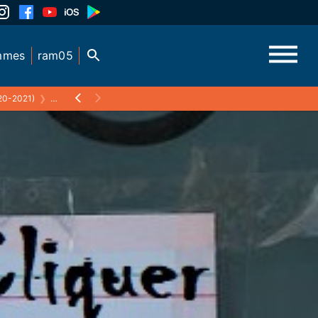
mmes
ram05
20-2021)
❯
ST FELIX