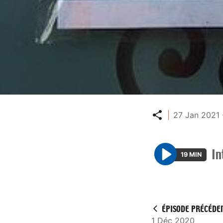
Partager
27 Jan 2021 
In
19 MIN
P
l
a
y
ÉPISODE PRÉCÉDE
1 Déc 2020