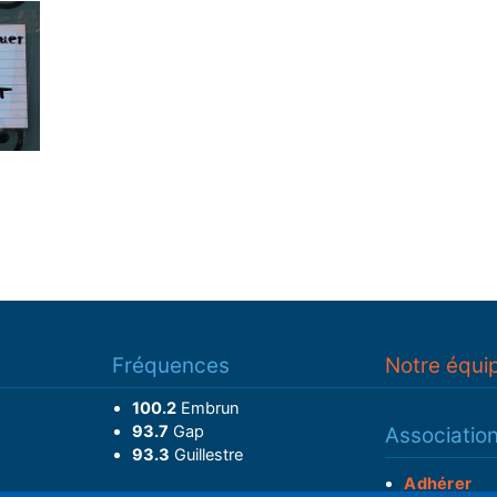
Fréquences
Notre équi
100.2
Embrun
93.7
Gap
Associatio
93.3
Guillestre
Adhérer