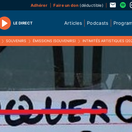
Adhérer
Faire un don
(déductible)
Articles
Podcasts
Progra
LE DIRECT
Play
❯
SOUVENIRS
❯
ÉMISSIONS (SOUVENIRS)
❯
INTIMITÉS ARTISTIQUES (20