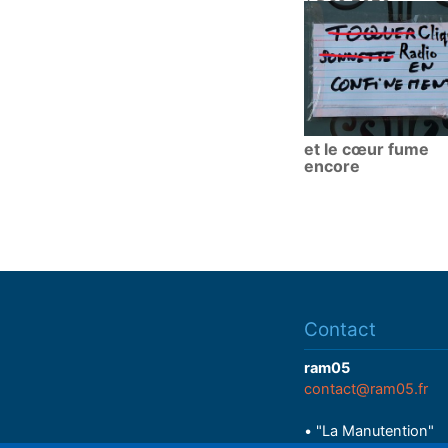
et le cœur fume
encore
Contact
ram05
contact@ram05.fr
• "La Manutention"