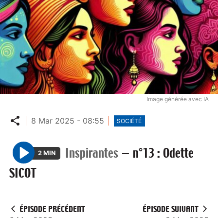
Image générée avec IA
Partager
8 Mar 2025 - 08:55
SOCIÉTÉ
Inspirantes
—
n°13 : Odette
2 MIN
P
SICOT
l
a
y
ÉPISODE PRÉCÉDENT
ÉPISODE SUIVANT