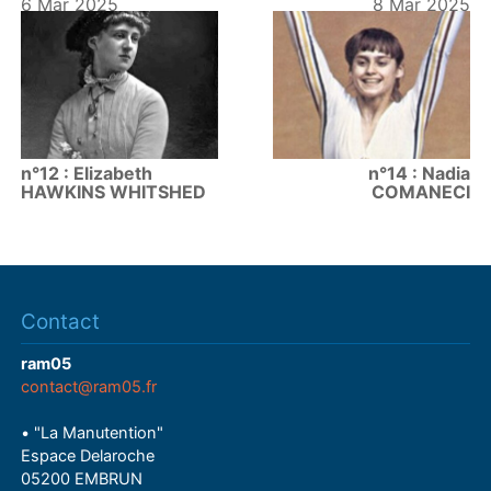
6 Mar 2025
8 Mar 2025
n°12 : Elizabeth
n°14 : Nadia
HAWKINS WHITSHED
COMANECI
Contact
ram05
contact@ram05.fr
• "La Manutention"
Espace Delaroche
05200 EMBRUN