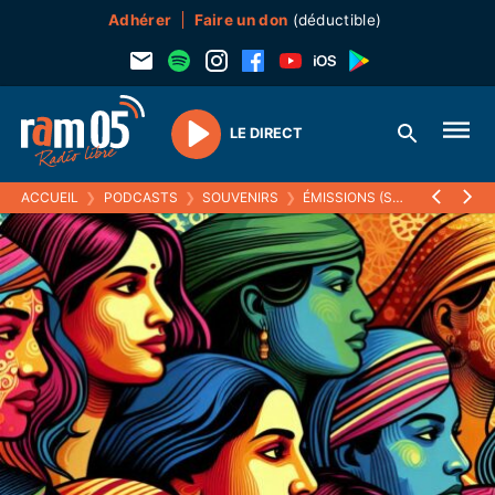
Adhérer
Faire un don
(déductible)
LE DIRECT
Play
ACCUEIL
❯
PODCASTS
❯
SOUVENIRS
❯
ÉMISSIONS (SOUVENIRS)
❯