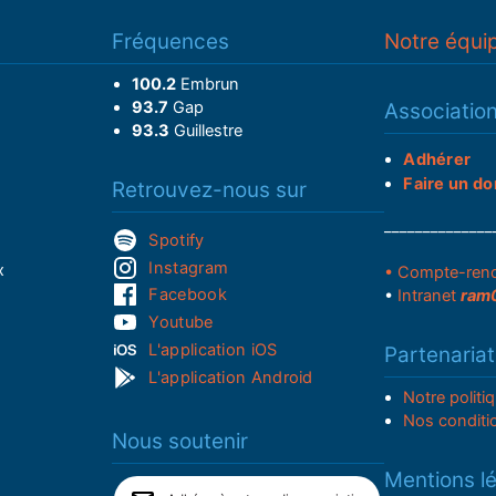
Fréquences
Notre équi
100.2
Embrun
93.7
Gap
Associatio
93.3
Guillestre
Adhérer
Faire un do
Retrouvez-nous sur
______________
Spotify
Instagram
x
• Compte-ren
Facebook
•
Intranet
ram
Youtube
L'application iOS
Partenariat
L'application Android
Notre politi
Nos conditi
Nous soutenir
Mentions l