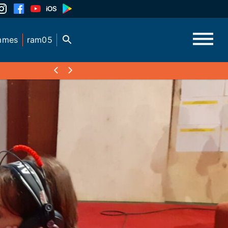
mmes
ram05