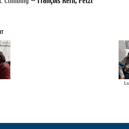
E Climbing
—
François Kern, Petzl
NT
Lu