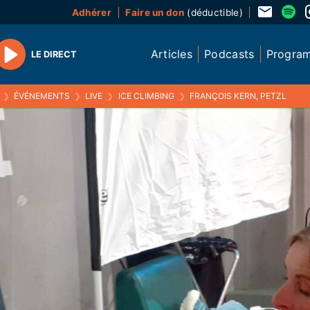
Adhérer
Faire un don
(déductible)
Articles
Podcasts
Progra
LE DIRECT
Play
❯
ÉVÉNEMENTS
❯
LIVE
❯
ICE CLIMBING
❯
FRANÇOIS KERN, PETZL