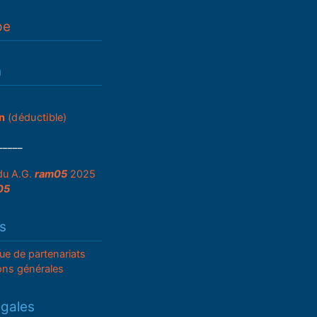
pe
n
n
(déductible)
_____
du A.G.
ram05
2025
05
s
que de partenariats
ons générales
égales