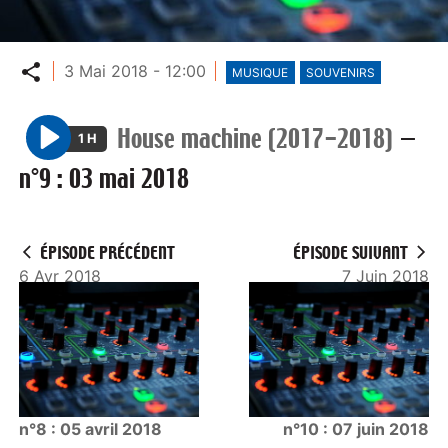
Partager
3 Mai 2018 - 12:00
MUSIQUE
SOUVENIRS
House machine (2017-2018)
—
1 H
P
n°9 : 03 mai 2018
l
a
y
ÉPISODE PRÉCÉDENT
ÉPISODE SUIVANT
6 Avr 2018
7 Juin 2018
n°8 : 05 avril 2018
n°10 : 07 juin 2018