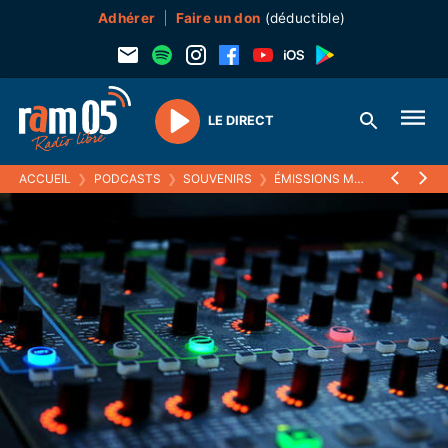
Adhérer
Faire un don
(déductible)
LE DIRECT
Play
ACCUEIL
❯
PODCASTS
❯
SOUVENIRS
❯
ÉMISSIONS MUSICALES (SOUVENIRS)