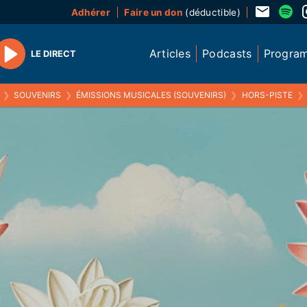
Adhérer
Faire un don
(déductible)
Articles
Podcasts
Progra
LE DIRECT
Play
❯
SOUVENIRS
❯
ÉMISSIONS MUSICALES (SOUVENIRS)
❯
HORS-PISTE
❯