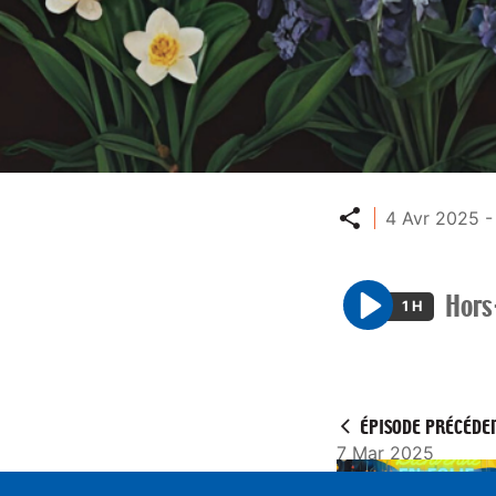
Partager
4 Avr 2025 -
Hors
1 H
P
l
a
y
ÉPISODE PRÉCÉDE
7 Mar 2025