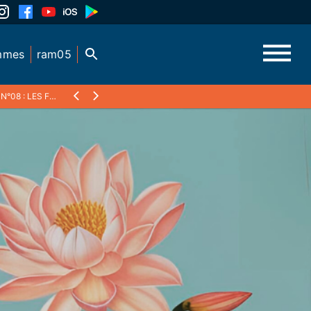
mmes
ram05
N°08 : LES FLEURS