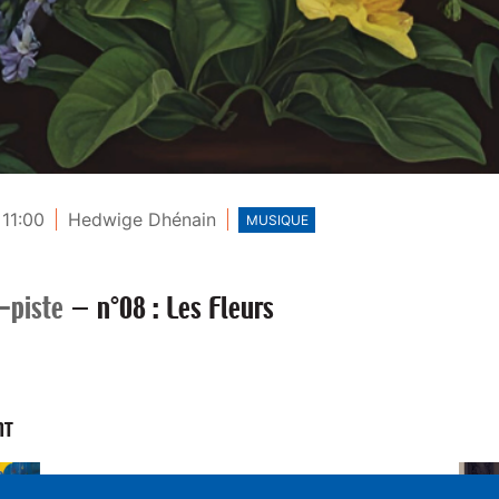
 11:00
Hedwige Dhénain
MUSIQUE
-piste
—
n°08 : Les Fleurs
NT