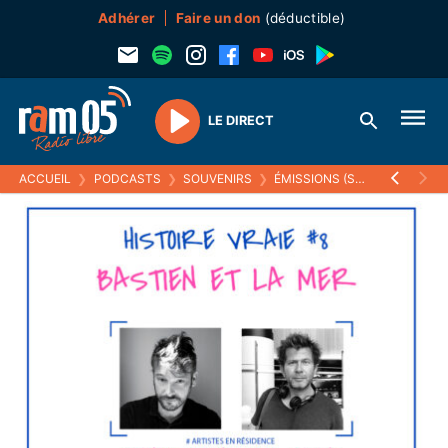
Adhérer
Faire un don
(déductible)
LE DIRECT
Play
ACCUEIL
❯
PODCASTS
❯
SOUVENIRS
❯
ÉMISSIONS (SOUVENIRS)
❯