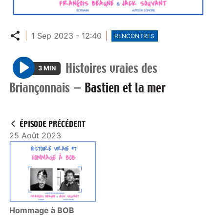
Partager
1 Sep 2023 - 12:40
RENCONTRES
Histoires vraies des
3 MIN
P
Briançonnais
—
Bastien et la mer
l
a
y
ÉPISODE PRÉCÉDENT
25 Août 2023
Hommage à BOB