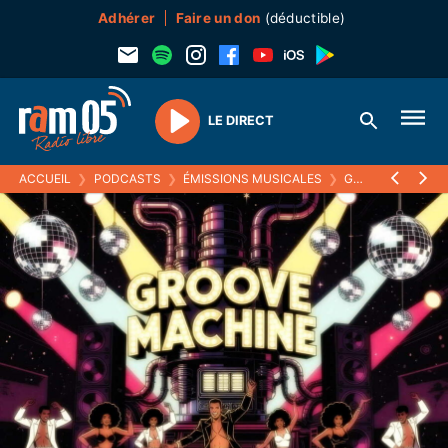
Adhérer
Faire un don
(déductible)
LE DIRECT
Play
ACCUEIL
❯
PODCASTS
❯
ÉMISSIONS MUSICALES
❯
GROOVE MACHINE