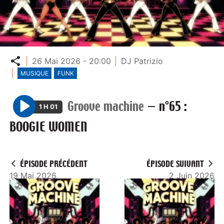
Partager
26 Mai 2026 - 20:00
DJ Patrizio
MUSIQUE
FUNK
Groove machine
—
n°65 :
1 H 01
P
BOOGIE WOMEN
l
a
y
ÉPISODE PRÉCÉDENT
ÉPISODE SUIVANT
19 Mai 2026
2 Juin 2026